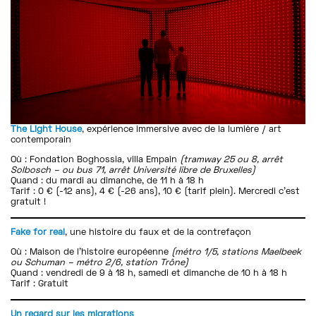
The Light House
, expérience immersive avec de la lumière / art
contemporain
Où : Fondation Boghossia, villa Empain
(tramway 25 ou 8, arrêt
Solbosch – ou bus 71, arrêt Université libre de Bruxelles)
Quand : du mardi au dimanche, de 11 h à 18 h
Tarif : 0 € (-12 ans), 4 € (-26 ans), 10 € (tarif plein). Mercredi c’est
gratuit !
Fake for real
, une histoire du faux et de la contrefaçon
Où : Maison de l’histoire européenne
(métro 1/5, stations Maelbeek
ou Schuman – métro 2/6, station Trône)
Quand : vendredi de 9 à 18 h, samedi et dimanche de 10 h à 18 h
Tarif : Gratuit
Un regard sur les migrations