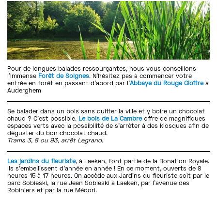
Pour de longues balades ressourçantes, nous vous conseillons
l’immense
Forêt de Soignes
. N’hésitez pas à commencer votre
entrée en forêt en passant d’abord par l’
Abbaye du Rouge Cloître
à
Auderghem
Se balader dans un bois sans quitter la ville et y boire un chocolat
chaud ? C’est possible.
Le bois de La Cambre
offre de magnifiques
espaces verts avec la possibilité de s’arrêter à des kiosques afin de
déguster du bon chocolat chaud.
Trams 3, 8 ou 93, arrêt Legrand.
Les jardins du fleuriste
, à Laeken, font partie de la Donation Royale.
Ils s’embellissent d’année en année ! En ce moment, ouverts de 8
heures 15 à 17 heures. On accède aux Jardins du fleuriste soit par le
parc Sobieski, la rue Jean Sobieski à Laeken, par l’avenue des
Robiniers et par la rue Médori.