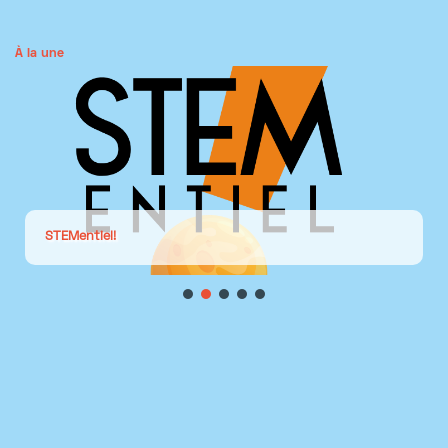
À la une
STEMentiel!